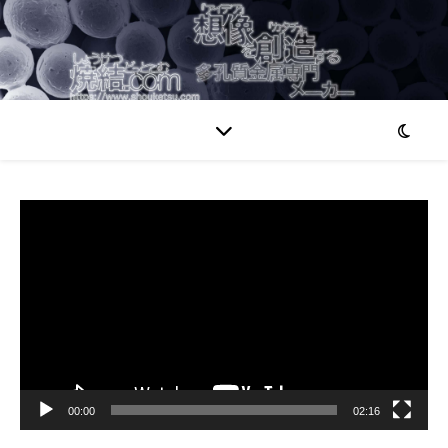
動
画
プ
レ
ー
ヤ
ー
00:00
02:16