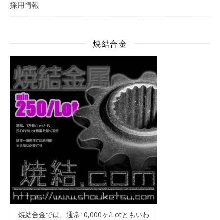
採用情報
焼結合金
焼結合金では、通常10,000ヶ/Lotともいわ