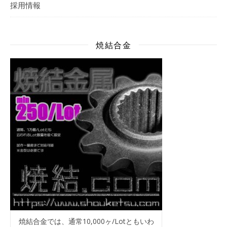
採用情報
焼結合金
焼結合金では、通常10,000ヶ/Lotともいわ