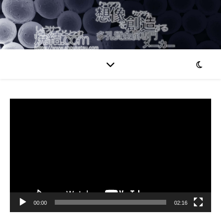
動
画
プ
レ
ー
ヤ
ー
00:00
02:16