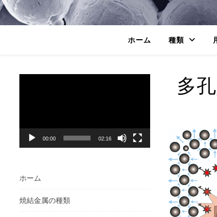
ホーム
種類
多孔
動
画
プ
レ
ー
ヤ
00:00
02:16
ー
ホーム
焼結金属の種類