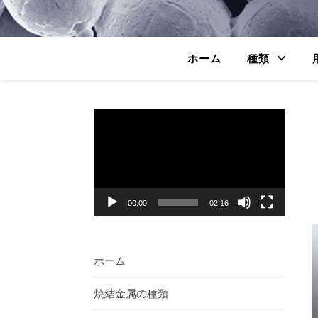
ホーム
種類
動
画
プ
レ
ー
ヤ
00:00
02:16
ー
ホーム
焼結金属の種類