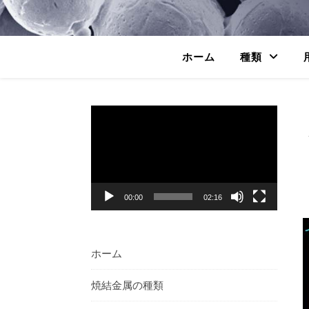
ホーム
種類
動
画
プ
レ
ー
ヤ
00:00
02:16
ー
ホーム
焼結金属の種類