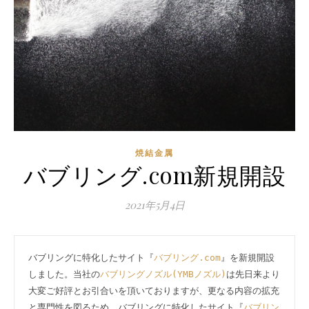
焼結金属
バブリング.com新規開設
2021年5月4日
バブリングに特化したサイト『
バブリング.com
』を新規開設
しました。当社の
バブリングノズル(YMBノズル)
は先日来より
大変ご好評とお引合いを頂いておりますが、更なる内容の拡充
と専門性を図るため、バブリングに特化したサイト『
バブリン