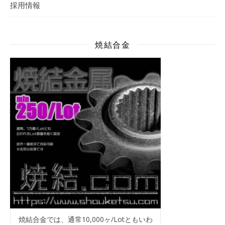
採用情報
焼結合金
焼結合金では、通常10,000ヶ/Lotともいわ