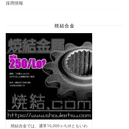
採用情報
焼結合金
焼結合金では、通常10,000ヶ/Lotともいわ