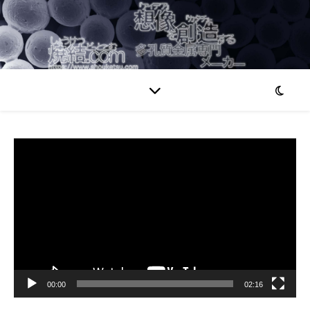
動
画
プ
レ
ー
ヤ
ー
00:00
02:16