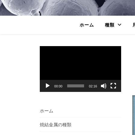
ホーム
種類
動
画
プ
レ
ー
ヤ
00:00
02:16
ー
ホーム
焼結金属の種類