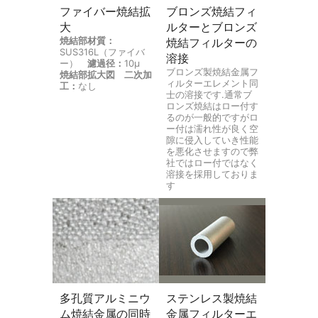
ファイバー焼結拡
ブロンズ焼結フィ
大
ルターとブロンズ
焼結部材質：
焼結フィルターの
SUS316L（ファイバ
溶接
ー）
濾過径：
10μ
ブロンズ製焼結金属フ
焼結部拡大図
二次加
ィルターエレメント同
工：
なし
士の溶接です.通常ブ
ロンズ焼結はロー付す
るのが一般的ですがロ
ー付は濡れ性が良く空
隙に侵入していき性能
を悪化させますので弊
社ではロー付ではなく
溶接を採用しておりま
す
多孔質アルミニウ
ステンレス製焼結
ム焼結金属の同時
金属フィルターエ