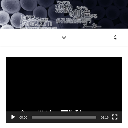
動
画
プ
レ
ー
ヤ
ー
00:00
02:16