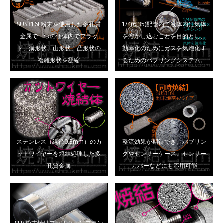
SUS316L粉末を使用した多孔質
1/4(6.35)配管内で液体内に気体
金属で一つの個体内でフラッ
を溶かし込むことを目的とし、
ト、溝形状、山形状、凸形状の
効率化のためにガスを気泡化す
複雑形状を凝縮
るためのバブリングシステム。
ステンレス（線径0.3mm）のカ
整流効果が期待でき、バブリン
ットワイヤーを焼結処理した多
グやセンサーケース、センサー
孔質金属
カバーなどにも応用可能
SUS粉末焼結フィルターにフラン