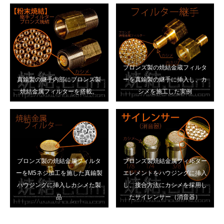
ブロンズ製の焼結金蔵フィルタ
真鍮製の継手内部にブロンズ製
ーを真鍮製の継手に挿入し、カ
焼結金属フィルターを搭載。
シメを施工した実例
ブロンズ製の焼結金属フィルタ
ブロンズ製焼結金属フィルター
ーをM5ネジ加工を施した真鍮製
エレメントをハウジングに挿入
ハウジングに挿入しカシメた製
し、接合方法にカシメを採用し
品
たサイレンサー（消音器）