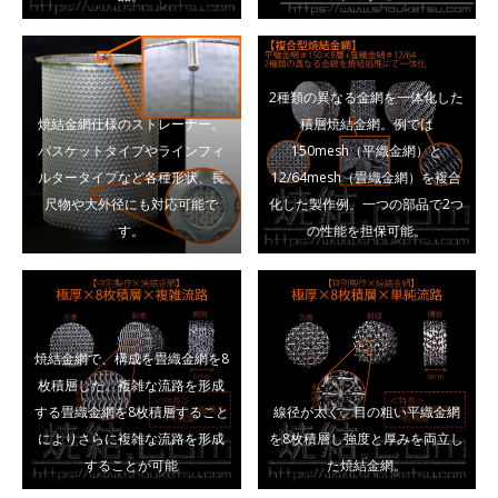
2種類の異なる金網を一体化した
焼結金網仕様のストレーナー。
積層焼結金網。例では
バスケットタイプやラインフィ
150mesh（平織金網）と
ルタータイプなど各種形状、長
12/64mesh（畳織金網）を複合
尺物や大外径にも対応可能で
化した製作例。一つの部品で2つ
す。
の性能を担保可能。
焼結金網で、構成を畳織金網を8
枚積層した。複雑な流路を形成
する畳織金網を8枚積層すること
線径が太く、目の粗い平織金網
によりさらに複雑な流路を形成
を8枚積層し強度と厚みを両立し
することが可能
た焼結金網。