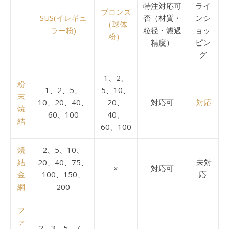
特注対応可
ライ
ブロンズ
SUS(イレギュ
否（材質・
ンシ
（球体
ラー粉)
粒径・濾過
ョッ
粉）
精度）
ピン
グ
1、2、
粉
1、2、5、
5、10、
末
10、20、40、
20、
対応可
対応
焼
60、100
40、
結
60、100
焼
2、5、10、
結
20、40、75、
未対
×
対応可
金
100、150、
応
網
200
フ
ァ
2、3、5、7、