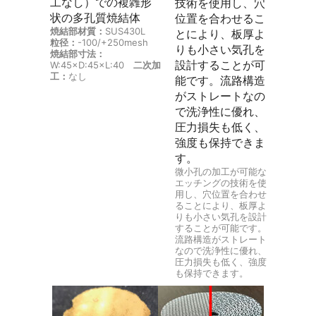
工なし）での複雑形
技術を使用し、穴
状の多孔質焼結体
位置を合わせるこ
焼結部材質：
SUS430L
とにより、板厚よ
粒径：
-100/+250mesh
りも小さい気孔を
焼結部寸法：
設計することが可
W:45×D:45×L:40
二次加
工：
なし
能です。流路構造
がストレートなの
で洗浄性に優れ、
圧力損失も低く、
強度も保持できま
す。
微小孔の加工が可能な
エッチングの技術を使
用し、穴位置を合わせ
ることにより、板厚よ
りも小さい気孔を設計
することが可能です。
流路構造がストレート
なので洗浄性に優れ、
圧力損失も低く、強度
も保持できます。