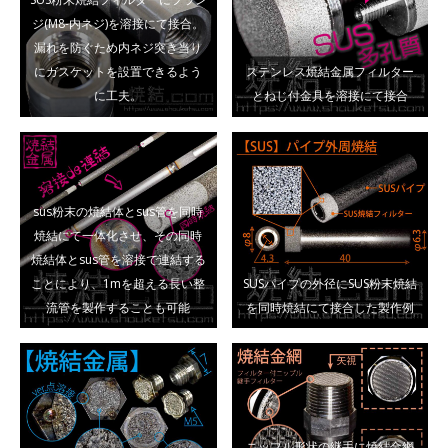
ジ(M8-内ネジ)を溶接にて接合。
漏れを防ぐため内ネジ突き当り
にガスケットを設置できるよう
ステンレス焼結金属フィルター
に工夫。
とねじ付金具を溶接にて接合
sus粉末の焼結体とsus管を同時
焼結にて一体化させ、その同時
焼結体とsus管を溶接で連結する
ことにより、1mを超える長い整
SUSパイプの外径にSUS粉末焼結
流管を製作することも可能
を同時焼結にて接合した製作例
ニップル形状の継手に焼結金網