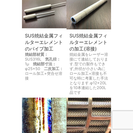
SUS焼結金属フィ
SUS焼結金属フィ
ルターエレメント
ルターエレメント
のパイプ加工
の加工(溶接)
焼結部材質：
焼結金属をレーザー溶
SUS316L
気孔径：
接にて連結しておりま
1μ
焼結部寸法：
す.型での製作もでき
φ25×50
二次加工：
ず,外径が小さい為に
ロール加工+突合せ溶
ロール加工+溶接も不
接
可な時に考案した手法
となります.φ12×20L
を10本連結した200L
品です