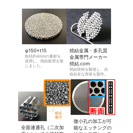
φ150×t15
焼結金属・多孔質
粒径約4mmの素材を
金属専門メーカー
使用し、焼結処理を致
焼結.com
しました。
焼結技術を駆使し、自
由自在な形状を製作。
微小孔の加工が可
全面連通孔（二次加
能なエッチングの