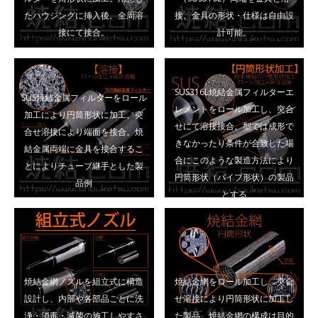
たハウジングに挿入後、全周溶
接。金具の形状・仕様は自由設
接にて接合。
計可能。
SUS316L焼結金属フィルターエ
SUS焼結金属フィルターをロール
レメントをロール加工し、突合
加工により円筒形状に加工。突
せにて溶接接合。型では成形で
合せ溶接により端面を接合。焼
きなかったり条件が合致した場
結金属両端に金具を接合するこ
合にこのような製造方法により
とによりチューブ継手とした製
円筒形状（パイプ形状）の製品
品例
とする
焼結金網ノズルを組立式に構造
焼結金網をロール加工し、突合
設計し、内部や各部品ごとに洗
せ溶接により円筒形状に加工し
浄・消毒・滅菌の施工しやすさ
た製品。焼結金網の構成は目的