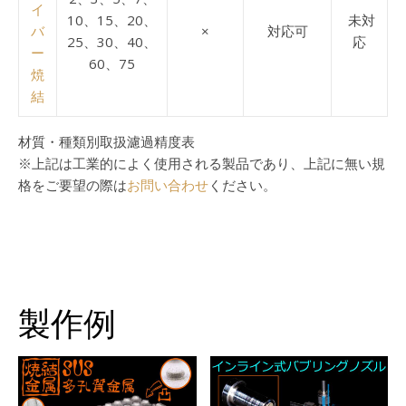
イ
10、15、20、
未対
バ
×
対応可
25、30、40、
応
ー
60、75
焼
結
材質・種類別取扱濾過精度表
※上記は工業的によく使用される製品であり、上記に無い規
格をご要望の際は
お問い合わせ
ください。
製作例