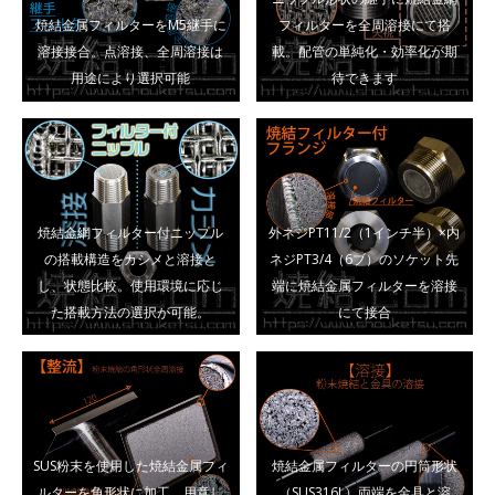
焼結金属フィルターをM5継手に
フィルターを全周溶接にて搭
溶接接合。点溶接、全周溶接は
載。配管の単純化・効率化が期
用途により選択可能
待できます
焼結金網フィルター付ニップル
外ネジPT11/2（1インチ半）×内
の搭載構造をカシメと溶接と
ネジPT3/4（6ブ）のソケット先
し、状態比較。使用環境に応じ
端に焼結金属フィルターを溶接
た搭載方法の選択が可能。
にて接合
SUS粉末を使用した焼結金属フィ
焼結金属フィルターの円筒形状
ルターを角形状に加工。用意し
（SUS316L）両端を金具と溶