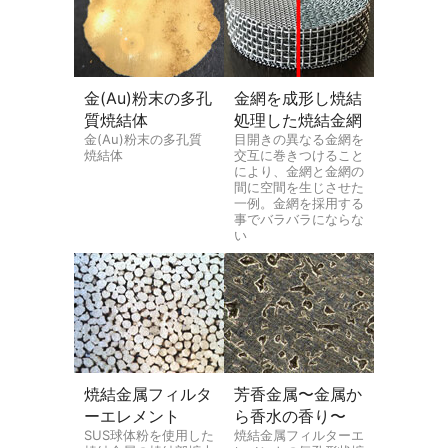
金(Au)粉末の多孔
金網を成形し焼結
質焼結体
処理した焼結金網
金(Au)粉末の多孔質
目開きの異なる金網を
焼結体
交互に巻きつけること
により、金網と金網の
間に空間を生じさせた
一例。金網を採用する
事でバラバラにならな
い
焼結金属フィルタ
芳香金属〜金属か
ーエレメント
ら香水の香り〜
SUS球体粉を使用した
焼結金属フィルターエ