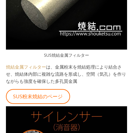
SUS焼結金属フィルター
焼結金属フィルター
は、金属粉末を焼結処理により結合さ
せ、焼結体内部に複雑な流路を形成し、空間（気孔）を作り
ながらも強度を確保した多孔質金属
SUS粉末焼結のページ