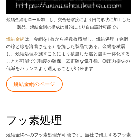
焼結金網をロール加工し、突合せ溶接により円筒形状に加工した
製品。焼結金網の構成は目的により自由設計可能です
焼結金網
は、金網を1枚から複数枚積層し、焼結処理（金網
の線と線を溶着させる）を施した製品である。金網を積層
し、焼結処理を施すことにより積層した層と層を一体化する
ことが可能で①強度の確保、②正確な気孔径、③圧力損失の
低減をバランスよく適えることが出来ます
焼結金網のページ
フッ素処理
焼結金網へのフッ素処理が可能です。当社で施工するフッ素