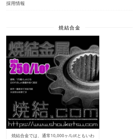
採用情報
焼結合金
焼結合金では、通常10,000ヶ/Lotともいわ