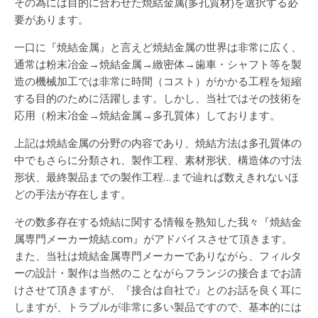
その為には目的に合わせた焼結金属(多孔質材)を選択する必
要があります。
一口に『焼結金属』と言えど焼結金属の世界は非常に広く、
通常は粉末冶金→焼結金属→緻密体→歯車・シャフト等を製
造の機械加工では非常に時間（コスト）がかかる工程を短縮
する目的のために活躍します。しかし、当社ではその技術を
応用（粉末冶金→焼結金属→多孔質体）しております。
上記は焼結金属の分野の内容であり、焼結方法は多孔質体の
中でもさらに分類され、製作工程、素材形状、構造体の寸法
形状、最終製品までの製作工程…まで辿れば数えきれないほ
どの手法が存在します。
その数多存在する焼結に関する情報を熟知した我々『焼結金
属専門メーカー焼結.com』がアドバイスさせて頂きます。
また、当社は焼結金属専門メーカーでありながら、フィルタ
ーの設計・製作は当然のことながらフランジの接合までお請
けさせて頂きますが、『接合は自社で』とのお話を良く耳に
しますが、トラブルが非常に多い製品ですので、基本的には