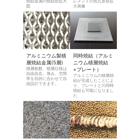
焼結金属の焼結部拡大
レメントの気孔形状拡
図
大画像
アルミニウム製積
同時焼結（アルミ
層焼結金属(5層)
ニウム積層焼結
積層枚数、積層仕様は
+プレート）
自由自在。厚み、空間
アルミニウムの積層焼
率を目的に合わせて自
結が完成したことによ
由設計できます。
り、プレートとの同時
焼結も可能になりまし
た