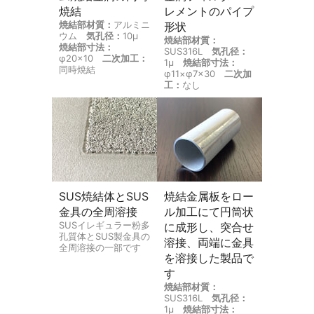
焼結
レメントのパイプ
焼結部材質：
アルミニ
形状
ウム
気孔径：
10μ
焼結部材質：
焼結部寸法：
SUS316L
気孔径：
φ20×10
二次加工：
1μ
焼結部寸法：
同時焼結
φ11×φ7×30
二次加
工：
なし
SUS焼結体とSUS
焼結金属板をロー
金具の全周溶接
ル加工にて円筒状
SUSイレギュラー粉多
に成形し、突合せ
孔質体とSUS製金具の
溶接、両端に金具
全周溶接の一部です
を溶接した製品で
す
焼結部材質：
SUS316L
気孔径：
1μ
焼結部寸法：