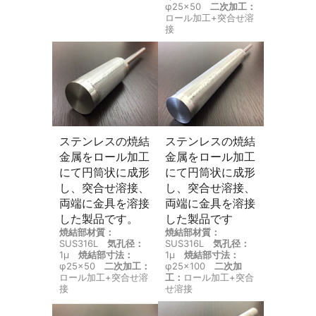
φ25×50
二次加工：
ロール加工+突合せ溶
接
ステンレスの焼結
ステンレスの焼結
金属をロール加工
金属をロール加工
にて円筒状に成形
にて円筒状に成形
し、突合せ溶接、
し、突合せ溶接、
両端に金具を溶接
両端に金具を溶接
した製品です。
した製品です
焼結部材質：
焼結部材質：
SUS316L
気孔径：
SUS316L
気孔径：
1μ
焼結部寸法：
1μ
焼結部寸法：
φ25×50
二次加工：
φ25×100
二次加
ロール加工+突合せ溶
工：
ロール加工+突合
接
せ溶接