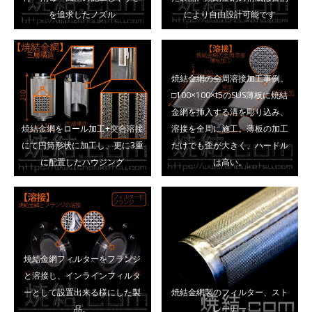
を追求したノズル
により自由設計可能です
焼結金網の全周溶接加工事例。
□100×100×t5のSUS薄板に焼結
金網を挿入する溝を彫り込み、
焼結金網をロール加工+突合溶接
溶接を全周に施工。薄板の加工
にて円筒形状に加工し、更に3重
だけでも歪が大きく、ハードル
に配置したハウジング
は高い。
焼結金網フィルターをフランジ
と溶接し、インラインフィルタ
ーとして設置出来る様にした製
焼結金網製のフィルター、スト
品。
レーナー