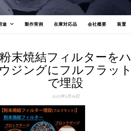
用途
製作実例
在庫対応品
会社概要
装置
粉末焼結フィルターを
ウジングにフルフラッ
で埋設
2023年1月19日