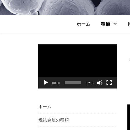
ホーム
種類
動
画
プ
レ
ー
ヤ
00:00
02:16
ー
ホーム
焼結金属の種類