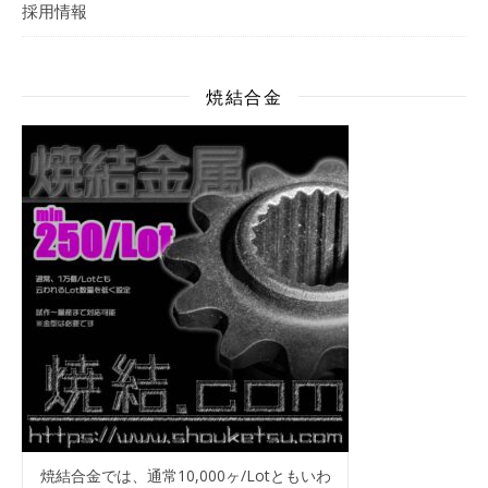
採用情報
焼結合金
焼結合金では、通常10,000ヶ/Lotともいわ