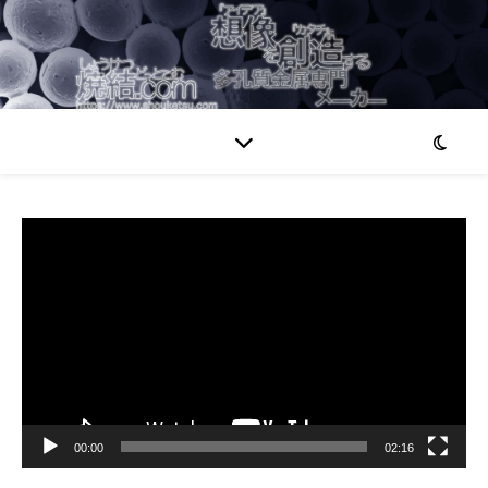
動
画
プ
レ
ー
ヤ
ー
00:00
02:16