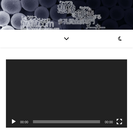
動
画
プ
レ
ー
ヤ
ー
00:00
00:00