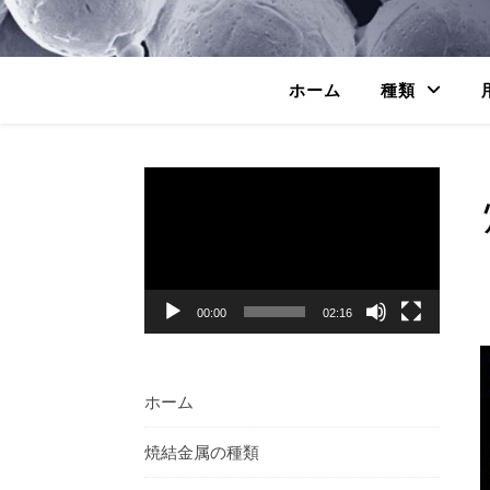
ホーム
種類
動
画
プ
レ
ー
ヤ
00:00
02:16
ー
ホーム
焼結金属の種類