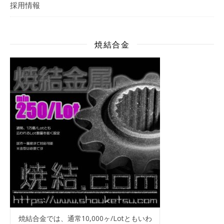
採用情報
焼結合金
焼結合金では、通常10,000ヶ/Lotともいわ