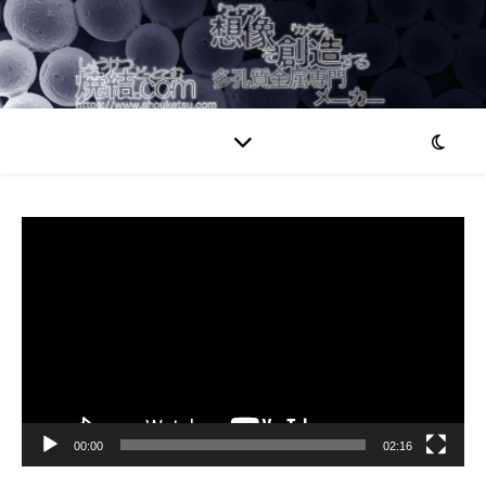
動
画
プ
レ
ー
ヤ
ー
00:00
02:16