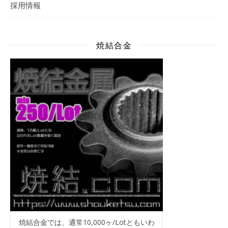
採用情報
焼結合金
焼結合金では、通常10,000ヶ/Lotともいわ