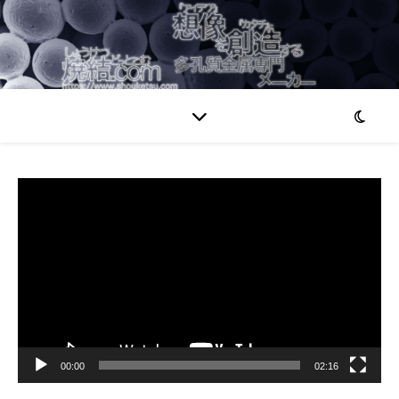
動
画
プ
レ
ー
ヤ
ー
00:00
02:16