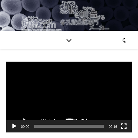
動
画
プ
レ
ー
ヤ
ー
00:00
02:16