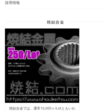
採用情報
焼結合金
焼結合金では、通常10,000ヶ/Lotともいわ