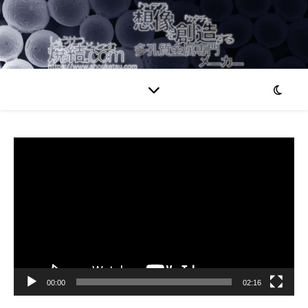
動
画
プ
レ
ー
ヤ
ー
00:00
02:16