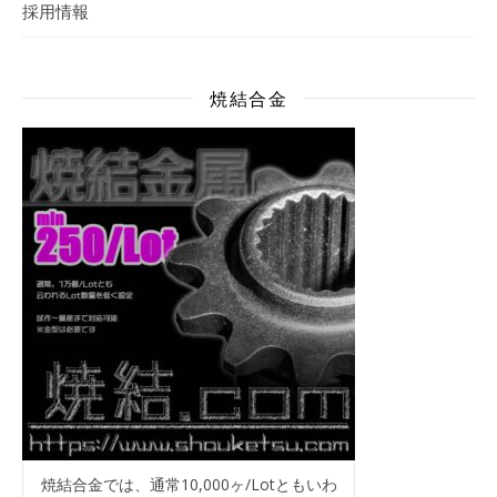
採用情報
焼結合金
焼結合金では、通常10,000ヶ/Lotともいわ