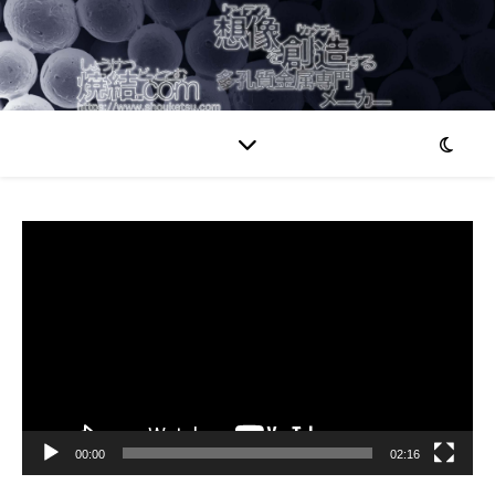
動
画
プ
レ
ー
ヤ
ー
00:00
02:16