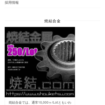
採用情報
焼結合金
焼結合金では、通常10,000ヶ/Lotともいわ