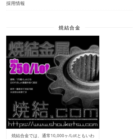
採用情報
焼結合金
焼結合金では、通常10,000ヶ/Lotともいわ