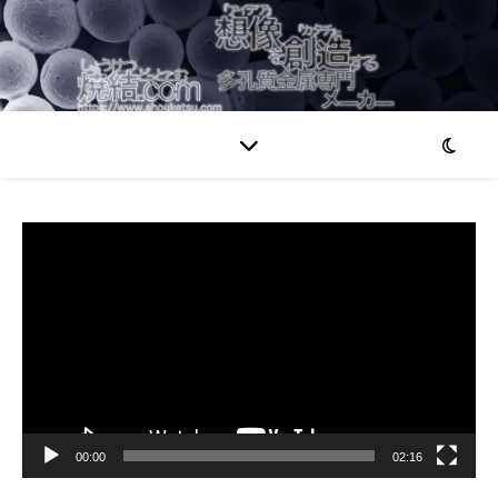
動
画
プ
レ
ー
ヤ
ー
00:00
02:16