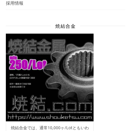
採用情報
焼結合金
焼結合金では、通常10,000ヶ/Lotともいわ