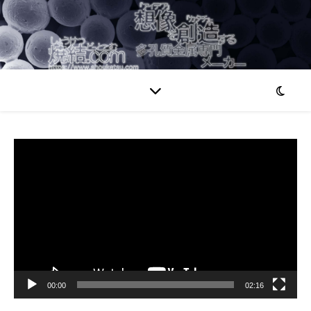
動
画
プ
レ
ー
ヤ
ー
00:00
02:16