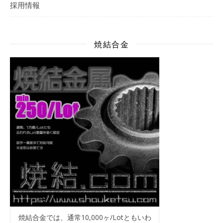
採用情報
焼結合金
焼結合金では、通常10,000ヶ/Lotともいわ