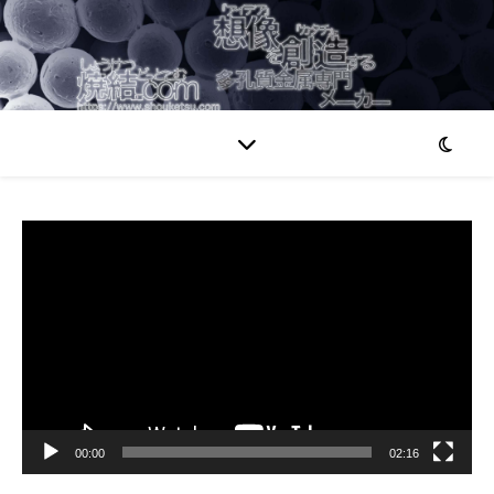
動
画
プ
レ
ー
ヤ
ー
00:00
02:16